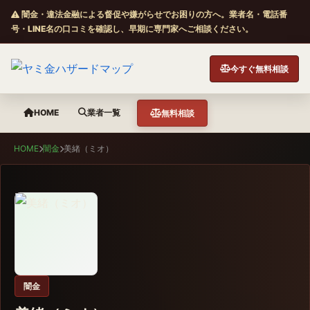
闇金・違法金融による督促や嫌がらせでお困りの方へ。業者名・電話番
号・LINE名の口コミを確認し、早期に専門家へご相談ください。
今すぐ無料相談
HOME
業者一覧
無料相談
HOME
闇金
美緒（ミオ）
闇金