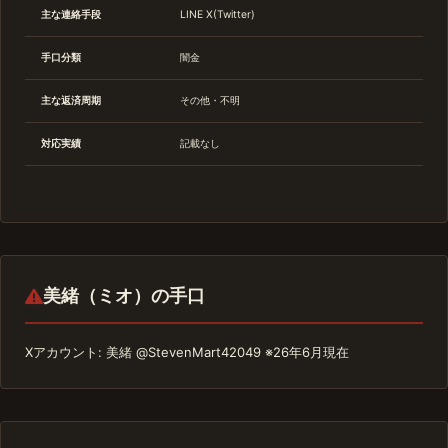
主な連絡手段
LINE X(Twitter)
手口分類
闇金
主な返済周期
その他・不明
対応実績
記載なし
美緒（ミオ）の手口
Xアカウント: 美緒 @StevenMart42049 ※26年6月現在