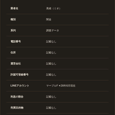
業者名
美緒（ミオ）
種別
闇金
系列
調査データ
電話番号
記載なし
住所
記載なし
運営会社
記載なし
許認可登録番号
記載なし
LINEアカウント
マーブルF ※26年6月現在
利息の割合
記載なし
売買目的物
記載なし