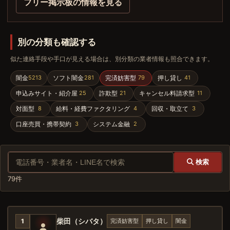
フリー掲示板の情報を見る
別の分類も確認する
似た連絡手段や手口が見える場合は、別分類の業者情報も照合できます。
闇金
ソフト闇金
完済妨害型
押し貸し
5213
281
79
41
申込みサイト・紹介屋
詐欺型
キャンセル料請求型
25
21
11
対面型
給料・経費ファクタリング
回収・取立て
8
4
3
口座売買・携帯契約
システム金融
3
2
検索
79件
柴田（シバタ）
完済妨害型
押し貸し
闇金
1