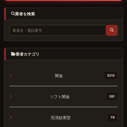
業者を検索
業者カテゴリ
闇金
5213
ソフト闇金
281
完済妨害型
79