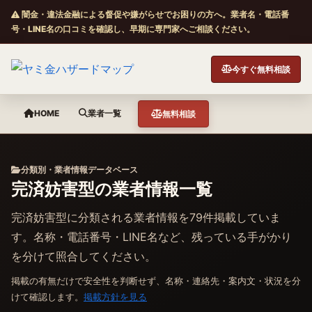
闇金・違法金融による督促や嫌がらせでお困りの方へ。業者名・電話番
号・LINE名の口コミを確認し、早期に専門家へご相談ください。
今すぐ無料相談
HOME
業者一覧
無料相談
分類別・業者情報データベース
完済妨害型の業者情報一覧
完済妨害型に分類される業者情報を79件掲載していま
す。名称・電話番号・LINE名など、残っている手がかり
を分けて照合してください。
掲載の有無だけで安全性を判断せず、名称・連絡先・案内文・状況を分
けて確認します。
掲載方針を見る