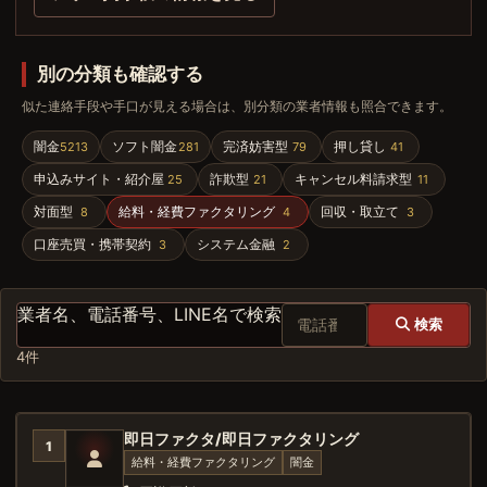
別の分類も確認する
似た連絡手段や手口が見える場合は、別分類の業者情報も照合できます。
闇金
ソフト闇金
完済妨害型
押し貸し
5213
281
79
41
申込みサイト・紹介屋
詐欺型
キャンセル料請求型
25
21
11
対面型
給料・経費ファクタリング
回収・取立て
8
4
3
口座売買・携帯契約
システム金融
3
2
業者名、電話番号、LINE名で検索
検索
4件
即日ファクタ/即日ファクタリング
1
給料・経費ファクタリング
闇金