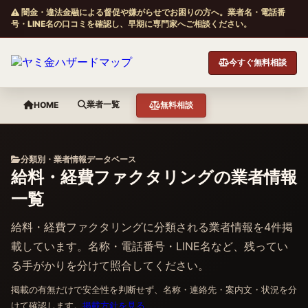
闇金・違法金融による督促や嫌がらせでお困りの方へ。業者名・電話番
号・LINE名の口コミを確認し、早期に専門家へご相談ください。
今すぐ無料相談
業者一覧
HOME
無料相談
分類別・業者情報データベース
給料・経費ファクタリングの業者情報
一覧
給料・経費ファクタリングに分類される業者情報を4件掲
載しています。名称・電話番号・LINE名など、残ってい
る手がかりを分けて照合してください。
掲載の有無だけで安全性を判断せず、名称・連絡先・案内文・状況を分
けて確認します。
掲載方針を見る