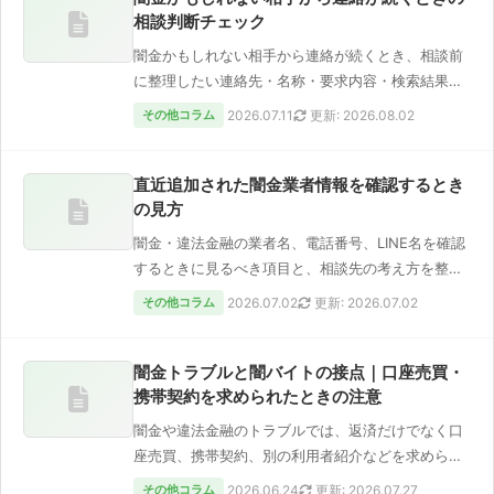
相談判断チェック
闇金かもしれない相手から連絡が続くとき、相談前
に整理したい連絡先・名称・要求内容・検索結果を
確認するチェックリストです。
その他コラム
2026.07.11
更新: 2026.08.02
直近追加された闇金業者情報を確認するとき
の見方
闇金・違法金融の業者名、電話番号、LINE名を確認
するときに見るべき項目と、相談先の考え方を整理
します。
その他コラム
2026.07.02
更新: 2026.07.02
闇金トラブルと闇バイトの接点｜口座売買・
携帯契約を求められたときの注意
闇金や違法金融のトラブルでは、返済だけでなく口
座売買、携帯契約、別の利用者紹介などを求められ
ることがあります。闇バイト化…
その他コラム
2026.06.24
更新: 2026.07.27