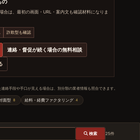
もの
場合は、最初の画面・URL・案内文も確認材料になりま
認
詐欺型も確認
連絡・督促が続く場合の無料相談
る
た連絡手段や手口が見える場合は、別分類の業者情報も照合できます。
対面型
給料・経費ファクタリング
8
4
25件
検索