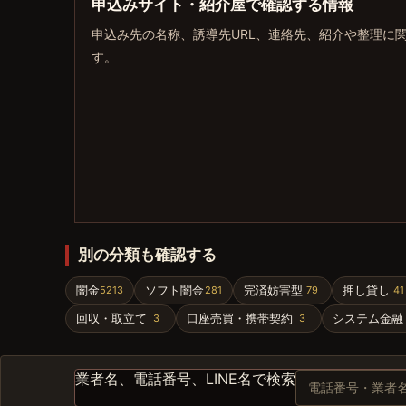
申込みサイト・紹介屋で確認する情報
申込み先の名称、誘導先URL、連絡先、紹介や整理に
す。
別の分類も確認する
闇金
ソフト闇金
完済妨害型
押し貸し
5213
281
79
41
回収・取立て
口座売買・携帯契約
システム金融
3
3
業者名、電話番号、LINE名で検索