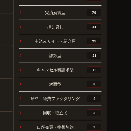
完済妨害型
79
押し貸し
41
申込みサイト・紹介屋
25
詐欺型
21
キャンセル料請求型
11
対面型
8
給料・経費ファクタリング
4
回収・取立て
3
口座売買・携帯契約
3