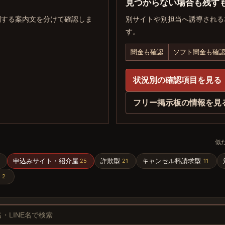
見つからない場合も残す
関する案内文を分けて確認しま
別サイトや別担当へ誘導される
す。
闇金も確認
ソフト闇金も確
状況別の確認項目を見る
フリー掲示板の情報を見
似
申込みサイト・紹介屋
詐欺型
キャンセル料請求型
25
21
11
2