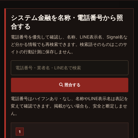
システム金融を名称・電話番号から照
合する
電話番号を優先して確認し、名称、LINE表示名、Signal名な
ど分かる情報でも再検索できます。検索語そのものはこのサ
イトの行動計測に保存しません。
業
者
名、
電
照合する
話
番
電話番号はハイフンあり・なし、名称やLINE表示名は表記を
号、
変えて確認できます。掲載がない場合も、安全と断定しませ
LINE
ん。
名
で
検
1
索