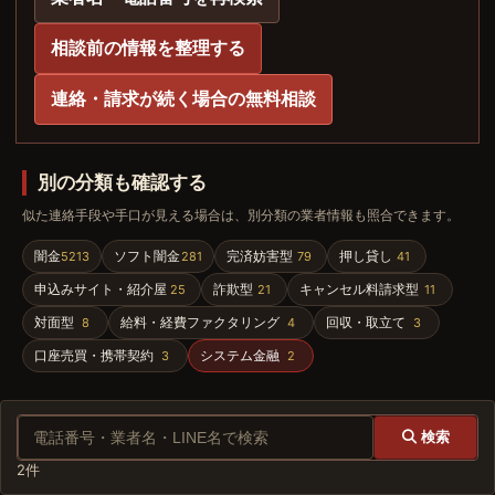
相談前の情報を整理する
連絡・請求が続く場合の無料相談
別の分類も確認する
似た連絡手段や手口が見える場合は、別分類の業者情報も照合できます。
闇金
ソフト闇金
完済妨害型
押し貸し
5213
281
79
41
申込みサイト・紹介屋
詐欺型
キャンセル料請求型
25
21
11
対面型
給料・経費ファクタリング
回収・取立て
8
4
3
口座売買・携帯契約
システム金融
3
2
業
検索
者
2件
名、