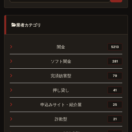
業者カテゴリ
闇金
5213
ソフト闇金
281
完済妨害型
79
押し貸し
41
申込みサイト・紹介屋
25
詐欺型
21