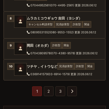
07044952561(070-4495-2561)
更新 2026.06.12
ムラカミコウギョウ 吉田（ヨシダ）
8
キャンセル料請求型
完済妨害型
詐欺型
闇金
08095531552(080-9553-1552)
更新 2026.06.12
岡田（オカダ）
詐欺型
闇金
9
07043809578(070-4380-9578)
更新 2026.06.12
ツチヤ，イトウなど
完済妨害型
詐欺型
闇金
10
0369141579(03-6914-1579)
更新 2026.06.12
1
2
3