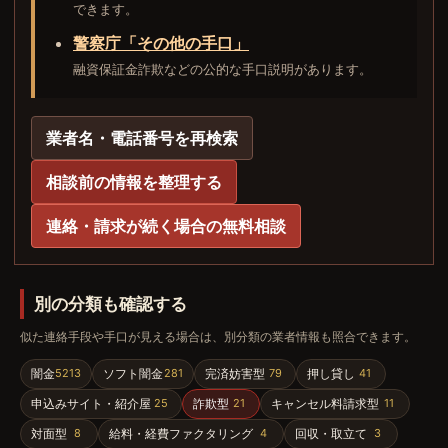
できます。
警察庁「その他の手口」
融資保証金詐欺などの公的な手口説明があります。
業者名・電話番号を再検索
相談前の情報を整理する
連絡・請求が続く場合の無料相談
別の分類も確認する
似た連絡手段や手口が見える場合は、別分類の業者情報も照合できます。
闇金
ソフト闇金
完済妨害型
押し貸し
5213
281
79
41
申込みサイト・紹介屋
詐欺型
キャンセル料請求型
25
21
11
対面型
給料・経費ファクタリング
回収・取立て
8
4
3