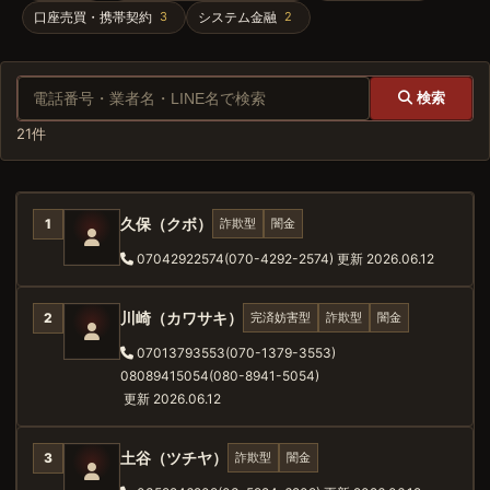
口座売買・携帯契約
システム金融
3
2
検索
21件
久保（クボ）
詐欺型
闇金
1
07042922574(070-4292-2574)
更新 2026.06.12
川崎（カワサキ）
完済妨害型
詐欺型
闇金
2
07013793553(070-1379-3553)
08089415054(080-8941-5054)
更新 2026.06.12
土谷（ツチヤ）
詐欺型
闇金
3