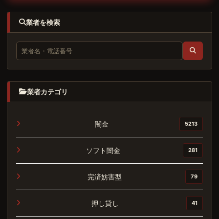
業者を検索
業者カテゴリ
闇金
5213
ソフト闇金
281
完済妨害型
79
押し貸し
41