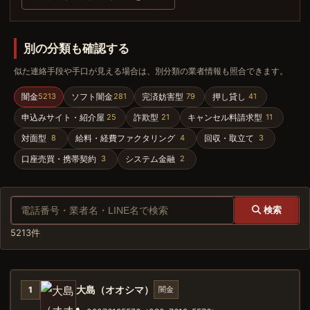
別の分類も確認する
似た連絡手段や手口が見える場合は、別分類の業者情報も照合できます。
闇金
ソフト闇金
完済妨害型
押し貸し
5213
281
79
41
申込みサイト・紹介屋
詐欺型
キャンセル料請求型
25
21
11
対面型
給料・経費ファクタリング
回収・取立て
8
4
3
口座売買・携帯契約
システム金融
3
2
検索
5213件
大島（オオシマ）
闇金
1