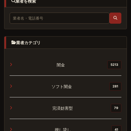
業者を検索
業者カテゴリ
闇金
5213
ソフト闇金
281
完済妨害型
79
押し貸し
41