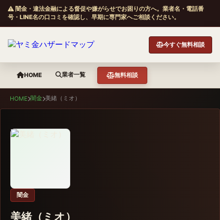
闇金・違法金融による督促や嫌がらせでお困りの方へ。業者名・電話番
号・LINE名の口コミを確認し、早期に専門家へご相談ください。
今すぐ無料相談
業者一覧
HOME
無料相談
闇金
美緒（ミオ）
HOME
闇金
美緒（ミオ）