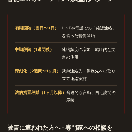
初期段階（当日〜3日）
LINEや電話での「確認連絡」
を装った督促開始
中期段階（1週間後）
連絡頻度の増加、威圧的な文
言の使用
深刻化（2週間〜1ヶ月）
緊急連絡先・勤務先への取り
立て連絡実施
法的措置段階（1ヶ月以降）
脅迫的な言動、自宅訪問の
示唆
被害に遭われた方へ - 専門家への相談を