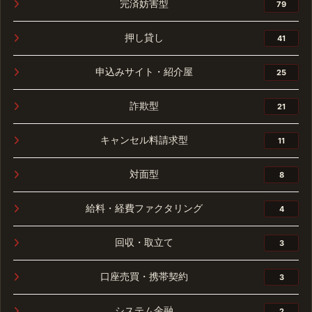
完済妨害型
79
押し貸し
41
申込みサイト・紹介屋
25
詐欺型
21
キャンセル料請求型
11
対面型
8
給料・経費ファクタリング
4
回収・取立て
3
口座売買・携帯契約
3
システム金融
2