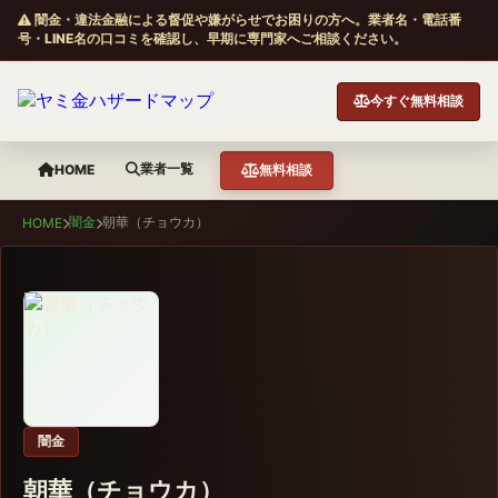
闇金・違法金融による督促や嫌がらせでお困りの方へ。業者名・電話番
号・LINE名の口コミを確認し、早期に専門家へご相談ください。
今すぐ無料相談
業者一覧
HOME
無料相談
闇金
朝華（チョウカ）
HOME
闇金
朝華（チョウカ）