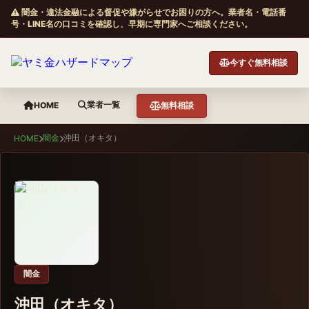
闇金・違法金融による督促や嫌がらせでお困りの方へ。業者名・電話番
号・LINE名の口コミを確認し、早期に専門家へご相談ください。
今すぐ無料相談
業者一覧
HOME
無料相談
闇金
沖田（オキタ）
HOME
闇金
沖田（オキタ）