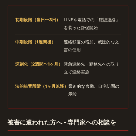
初期段階（当日〜3日）
LINEや電話での「確認連絡」
を装った督促開始
中期段階（1週間後）
連絡頻度の増加、威圧的な文
言の使用
深刻化（2週間〜1ヶ月）
緊急連絡先・勤務先への取り
立て連絡実施
法的措置段階（1ヶ月以降）
脅迫的な言動、自宅訪問の
示唆
被害に遭われた方へ - 専門家への相談を