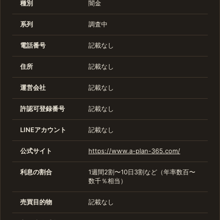
種別
闇金
系列
調査中
電話番号
記載なし
住所
記載なし
運営会社
記載なし
許認可登録番号
記載なし
LINEアカウント
記載なし
公式サイト
https://www.a-plan-365.com/
利息の割合
1週間2割〜10日3割など（年率数百〜
数千％相当）
売買目的物
記載なし