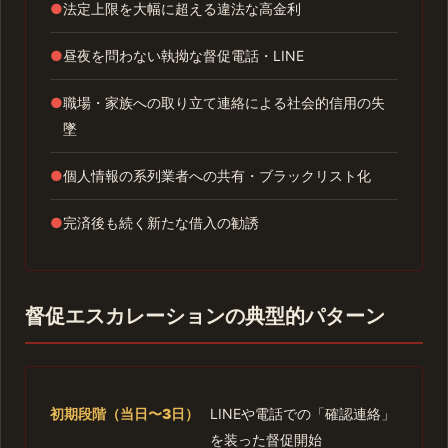
●
法定上限を大幅に超える違法な高金利
●
昼夜を問わない執拗な督促電話・LINE
●
職場・家族への取り立て連絡による社会的信用の失
墜
●
個人情報の系列業者への共有・ブラックリスト化
●
完済後も続く新たな借入の勧誘
督促エスカレーションの典型的パターン
初期段階（当日〜3日）
LINEや電話での「確認連絡」
を装った督促開始