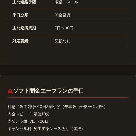
主な連絡手段
電話・メール
手口分類
闇金融資
主な返済周期
7日〜30日
対応実績
記載なし
ソフト闇金エープランの手口
利息: 1週間2割〜10日3割など（年率数百〜数千％相当）
入金スピード: 最短10分
支払い期限: 7日〜30日
キャンセル料: 発生するケースあり（違法）