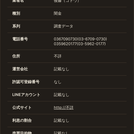
業者名
後藤（ゴトウ）
種別
闇金
系列
調査データ
電話番号
0367090730(03-6709-0730)
0359620177(03-5962-0177)
住所
不詳
運営会社
記載なし
許認可登録番号
なし
LINEアカウント
記載なし
公式サイト
http://不詳
利息の割合
記載なし
売買目的物
記載なし