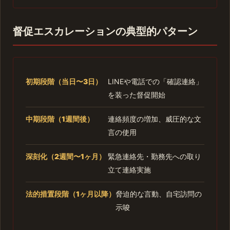
督促エスカレーションの典型的パターン
初期段階（当日〜3日）
LINEや電話での「確認連絡」
を装った督促開始
中期段階（1週間後）
連絡頻度の増加、威圧的な文
言の使用
深刻化（2週間〜1ヶ月）
緊急連絡先・勤務先への取り
立て連絡実施
法的措置段階（1ヶ月以降）
脅迫的な言動、自宅訪問の
示唆