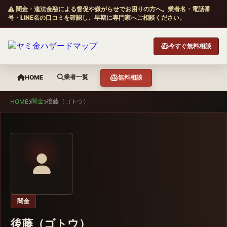
闇金・違法金融による督促や嫌がらせでお困りの方へ。業者名・電話番
号・LINE名の口コミを確認し、早期に専門家へご相談ください。
今すぐ無料相談
業者一覧
HOME
無料相談
闇金
後藤（ゴトウ）
HOME
闇金
後藤（ゴトウ）