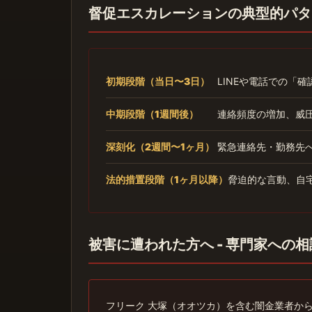
督促エスカレーションの典型的パタ
初期段階（当日〜3日）
LINEや電話での「
中期段階（1週間後）
連絡頻度の増加、威
深刻化（2週間〜1ヶ月）
緊急連絡先・勤務先
法的措置段階（1ヶ月以降）
脅迫的な言動、自
被害に遭われた方へ - 専門家への
フリーク 大塚（オオツカ）を含む闇金業者か