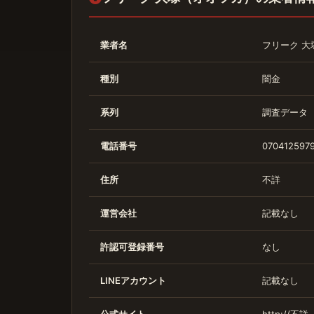
業者名
フリーク 大
種別
闇金
系列
調査データ
電話番号
0704125979
住所
不詳
運営会社
記載なし
許認可登録番号
なし
LINEアカウント
記載なし