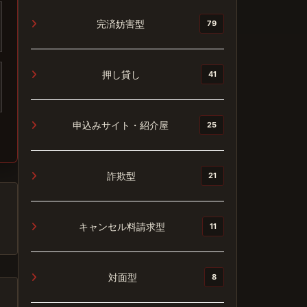
完済妨害型
79
押し貸し
41
申込みサイト・紹介屋
25
詐欺型
21
キャンセル料請求型
11
対面型
8