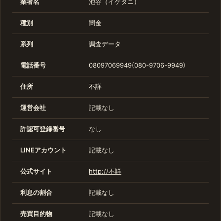
業者名
池谷（イケタニ）
種別
闇金
系列
調査データ
電話番号
08097069949(080-9706-9949)
住所
不詳
運営会社
記載なし
許認可登録番号
なし
LINEアカウント
記載なし
公式サイト
http://不詳
利息の割合
記載なし
売買目的物
記載なし