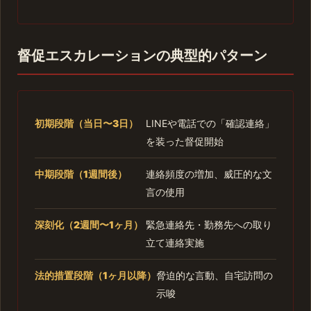
督促エスカレーションの典型的パターン
初期段階（当日〜3日）
LINEや電話での「確認連絡」
を装った督促開始
中期段階（1週間後）
連絡頻度の増加、威圧的な文
言の使用
深刻化（2週間〜1ヶ月）
緊急連絡先・勤務先への取り
立て連絡実施
法的措置段階（1ヶ月以降）
脅迫的な言動、自宅訪問の
示唆