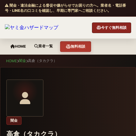
闇金・違法金融による督促や嫌がらせでお困りの方へ。業者名・電話番
号・LINE名の口コミを確認し、早期に専門家へご相談ください。
今すぐ無料相談
業者一覧
HOME
無料相談
闇金
高倉（タカクラ）
HOME
闇金
高倉（タカクラ）