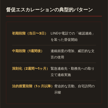
督促エスカレーションの典型的パターン
初期段階（当日〜3日）
LINEや電話での「確認連絡」
を装った督促開始
中期段階（1週間後）
連絡頻度の増加、威圧的な文
言の使用
深刻化（2週間〜1ヶ月）
緊急連絡先・勤務先への取り
立て連絡実施
法的措置段階（1ヶ月以降）
脅迫的な言動、自宅訪問の
示唆