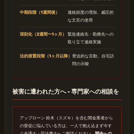
中期段階（1週間後）
連絡頻度の増加、威圧的
な文言の使用
深刻化（2週間〜1ヶ月）
緊急連絡先・勤務先への
取り立て連絡実施
法的措置段階（1ヶ月以降）
脅迫的な言動、自宅訪
問の示唆
被害に遭われた方へ - 専門家への相談を
アップローン 鈴木（スズキ）を含む闇金業者から
の督促に悩んでいる方は、一人で抱え込まず今す
ぐ弁護士・司法書士へご相談ください。
闇金への