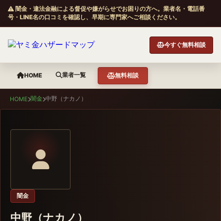
闇金・違法金融による督促や嫌がらせでお困りの方へ。業者名・電話番
号・LINE名の口コミを確認し、早期に専門家へご相談ください。
今すぐ無料相談
業者一覧
HOME
無料相談
闇金
中野（ナカノ）
HOME
闇金
中野（ナカノ）