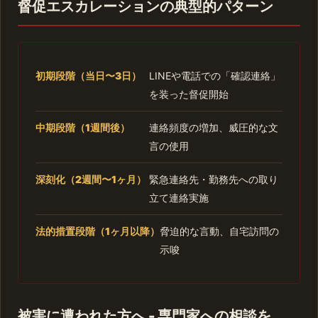
督促エスカレーションの典型的パターン
初期段階（当日〜3日）
LINEや電話での「確認連絡」
を装った督促開始
中期段階（1週間後）
連絡頻度の増加、威圧的な文
言の使用
深刻化（2週間〜1ヶ月）
緊急連絡先・勤務先への取り
立て連絡実施
法的措置段階（1ヶ月以降）
脅迫的な言動、自宅訪問の
示唆
被害に遭われた方へ - 専門家への相談を