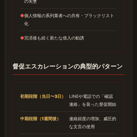
の失墜
●
個人情報の系列業者への共有・ブラックリスト
化
●
完済後も続く新たな借入の勧誘
督促エスカレーションの典型的パターン
初期段階（当日〜3日）
LINEや電話での「確認
連絡」を装った督促開始
中期段階（1週間後）
連絡頻度の増加、威圧的
な文言の使用