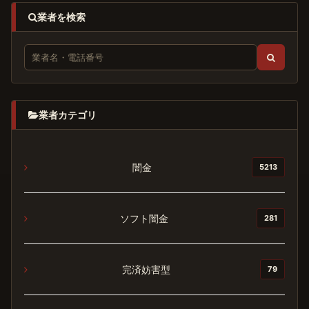
業者を検索
業者カテゴリ
闇金
5213
ソフト闇金
281
完済妨害型
79