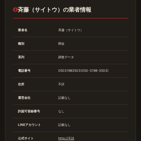
斉藤（サイトウ）の業者情報
業者名
斉藤（サイトウ）
種別
闇金
系列
調査データ
電話番号
05031983503(050-3198-3503)
住所
不詳
運営会社
記載なし
許認可登録番号
なし
LINEアカウント
記載なし
公式サイト
http://不詳