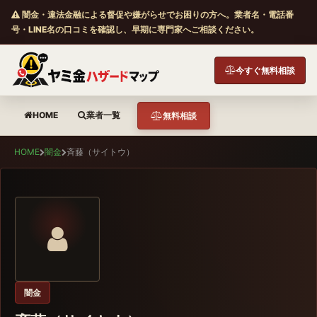
闇金・違法金融による督促や嫌がらせでお困りの方へ。業者名・電話番
号・LINE名の口コミを確認し、早期に専門家へご相談ください。
今すぐ無料相談
HOME
業者一覧
無料相談
HOME
闇金
斉藤（サイトウ）
闇金