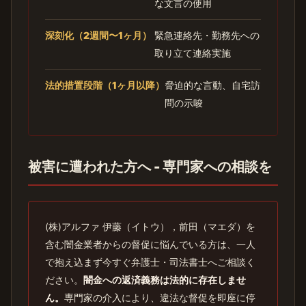
な文言の使用
深刻化（2週間〜1ヶ月）
緊急連絡先・勤務先への
取り立て連絡実施
法的措置段階（1ヶ月以降）
脅迫的な言動、自宅訪
問の示唆
被害に遭われた方へ - 専門家への相談を
(株)アルファ 伊藤（イトウ），前田（マエダ）を
含む闇金業者からの督促に悩んでいる方は、一人
で抱え込まず今すぐ弁護士・司法書士へご相談く
ださい。
闇金への返済義務は法的に存在しませ
ん。
専門家の介入により、違法な督促を即座に停