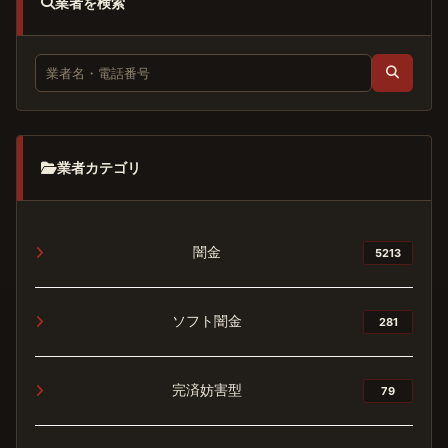
業者を検索
業者カテゴリ
闇金
5213
ソフト闇金
281
完済妨害型
79