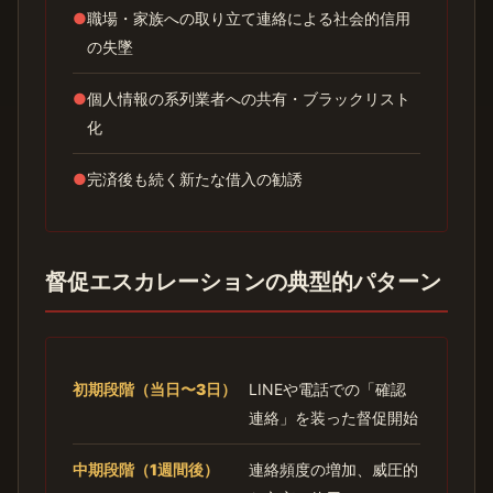
●
職場・家族への取り立て連絡による社会的信用
の失墜
●
個人情報の系列業者への共有・ブラックリスト
化
●
完済後も続く新たな借入の勧誘
督促エスカレーションの典型的パターン
初期段階（当日〜3日）
LINEや電話での「確認
連絡」を装った督促開始
中期段階（1週間後）
連絡頻度の増加、威圧的