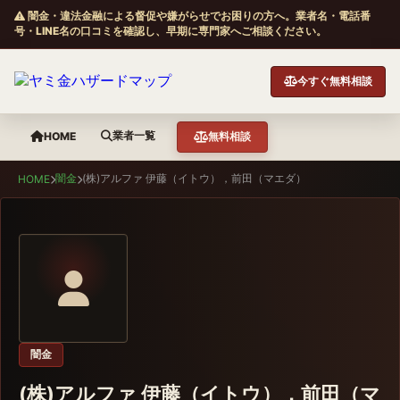
闇金・違法金融による督促や嫌がらせでお困りの方へ。業者名・電話番
号・LINE名の口コミを確認し、早期に専門家へご相談ください。
今すぐ無料相談
業者一覧
HOME
無料相談
闇金
(株)アルファ 伊藤（イトウ），前田（マエダ）
HOME
闇金
(株)アルファ 伊藤（イトウ），前田（マ