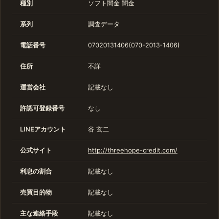
種別
ソフト闇金
闇金
系列
調査データ
電話番号
07020131406(070-2013-1406)
住所
不詳
運営会社
記載なし
許認可登録番号
なし
LINEアカウント
谷 玄二
公式サイト
http://threehope-credit.com/
利息の割合
記載なし
売買目的物
記載なし
主な連絡手段
記載なし