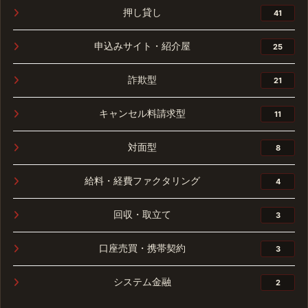
押し貸し
41
申込みサイト・紹介屋
25
詐欺型
21
キャンセル料請求型
11
対面型
8
給料・経費ファクタリング
4
回収・取立て
3
口座売買・携帯契約
3
システム金融
2