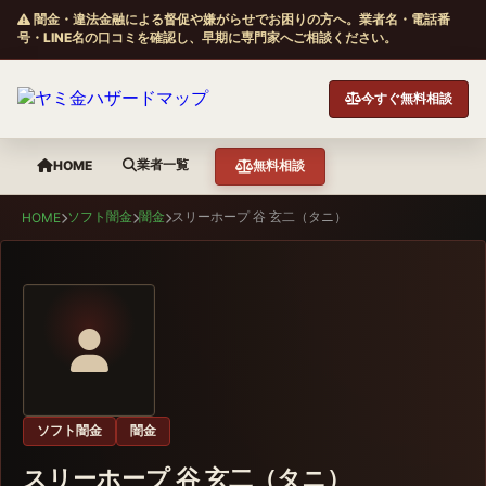
闇金・違法金融による督促や嫌がらせでお困りの方へ。業者名・電話番
号・LINE名の口コミを確認し、早期に専門家へご相談ください。
今すぐ無料相談
業者一覧
HOME
無料相談
ソフト闇金
闇金
スリーホープ 谷 玄二（タニ）
HOME
ソフト闇金
闇金
スリーホープ 谷 玄二（タニ）