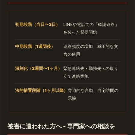
初期段階（当日〜3日）
LINEや電話での「確認連絡」
を装った督促開始
中期段階（1週間後）
連絡頻度の増加、威圧的な文
言の使用
深刻化（2週間〜1ヶ月）
緊急連絡先・勤務先への取り
立て連絡実施
法的措置段階（1ヶ月以降）
脅迫的な言動、自宅訪問の
示唆
被害に遭われた方へ - 専門家への相談を