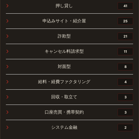
押し貸し
41
申込みサイト・紹介屋
25
詐欺型
21
キャンセル料請求型
11
対面型
8
給料・経費ファクタリング
4
回収・取立て
3
口座売買・携帯契約
3
システム金融
2