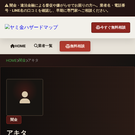
闇金・違法金融による督促や嫌がらせでお困りの方へ。業者名・電話番
号・LINE名の口コミを確認し、早期に専門家へご相談ください。
今すぐ無料相談
業者一覧
HOME
無料相談
闇金
アキタ
HOME
闇金
アキタ