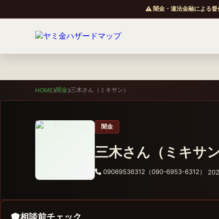
闇金・違法金融による督
闇金
三木さん（ミキサン）
HOME
闇金
三木さん（ミキサ
09069536312（090-6953-6312）
202
相談前チェック