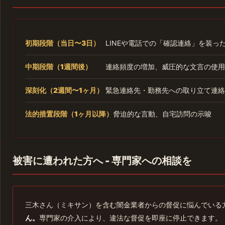
初期段階（当日〜3日）
LINEや電話での「確認連絡」を装っ
中期段階（1週間後）
連絡頻度の増加、威圧的な文言の使用
深刻化（2週間〜1ヶ月）
緊急連絡先・勤務先への取り立て連絡
法的措置段階（1ヶ月以降）
脅迫的な言動、自宅訪問の示唆
被害に遭われた方へ - 専門家への相談を
三木さん（ミキサン）を含む闇金業者からの督促に悩んでいる
ん。
専門家の介入により、違法な督促を即座に停止できます。