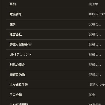
系列
調査中
電話番号
09069536
住所
記載なし
運営会社
記載なし
許認可登録番号
記載なし
LINEアカウント
記載なし
利息の割合
記載なし
売買目的物
記載なし
主な連絡手段
電話 シグ
手口分類
闇金
主な返済周期
短期業者