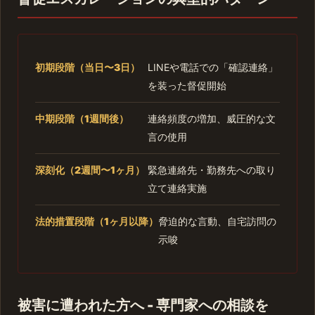
初期段階（当日〜3日）
LINEや電話での「確認連絡」
を装った督促開始
中期段階（1週間後）
連絡頻度の増加、威圧的な文
言の使用
深刻化（2週間〜1ヶ月）
緊急連絡先・勤務先への取り
立て連絡実施
法的措置段階（1ヶ月以降）
脅迫的な言動、自宅訪問の
示唆
被害に遭われた方へ - 専門家への相談を