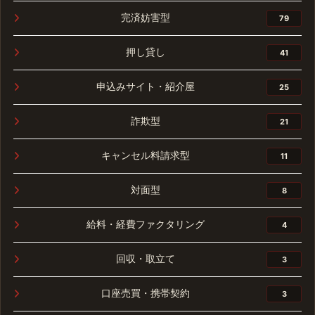
完済妨害型
79
押し貸し
41
申込みサイト・紹介屋
25
詐欺型
21
キャンセル料請求型
11
対面型
8
給料・経費ファクタリング
4
回収・取立て
3
口座売買・携帯契約
3