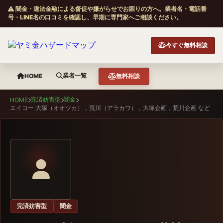
闇金・違法金融による督促や嫌がらせでお困りの方へ。業者名・電話番
号・LINE名の口コミを確認し、早期に専門家へご相談ください。
今すぐ無料相談
業者一覧
HOME
無料相談
完済妨害型
闇金
HOME
エイコー 大塚（オオツカ），荒川（アラカワ），大塚企画，荒川企画 など
完済妨害型
闇金