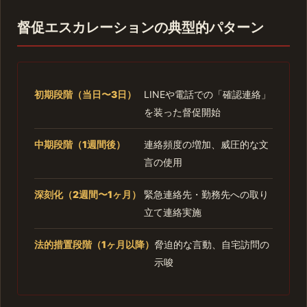
督促エスカレーションの典型的パターン
初期段階（当日〜3日）
LINEや電話での「確認連絡」
を装った督促開始
中期段階（1週間後）
連絡頻度の増加、威圧的な文
言の使用
深刻化（2週間〜1ヶ月）
緊急連絡先・勤務先への取り
立て連絡実施
法的措置段階（1ヶ月以降）
脅迫的な言動、自宅訪問の
示唆