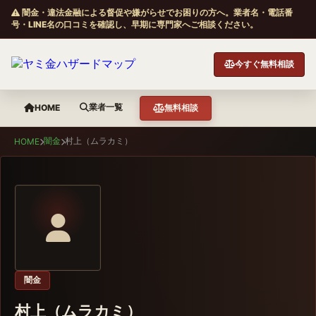
闇金・違法金融による督促や嫌がらせでお困りの方へ。業者名・電話番
号・LINE名の口コミを確認し、早期に専門家へご相談ください。
今すぐ無料相談
業者一覧
HOME
無料相談
闇金
村上（ムラカミ）
HOME
闇金
村上（ムラカミ）