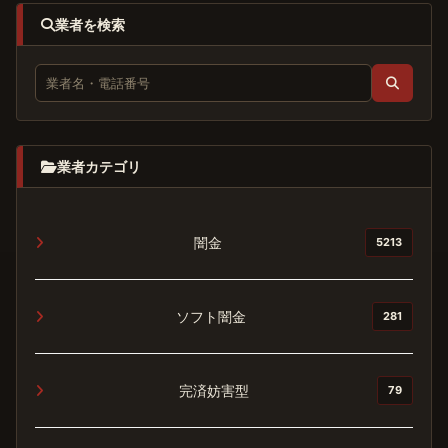
業者を検索
業者カテゴリ
闇金
5213
ソフト闇金
281
完済妨害型
79