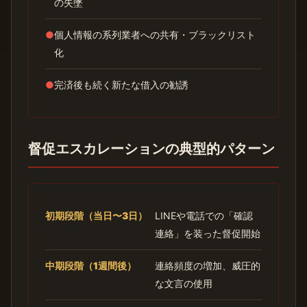
の失墜
●
個人情報の系列業者への共有・ブラックリスト
化
●
完済後も続く新たな借入の勧誘
督促エスカレーションの典型的パターン
初期段階（当日〜3日）
LINEや電話での「確認
連絡」を装った督促開始
中期段階（1週間後）
連絡頻度の増加、威圧的
な文言の使用