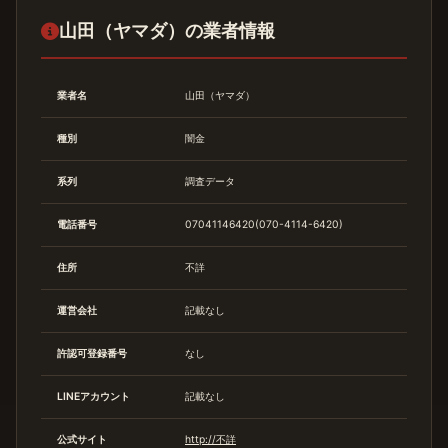
山田（ヤマダ）の業者情報
業者名
山田（ヤマダ）
種別
闇金
系列
調査データ
電話番号
07041146420(070-4114-6420)
住所
不詳
運営会社
記載なし
許認可登録番号
なし
LINEアカウント
記載なし
公式サイト
http://不詳