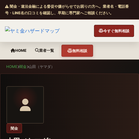
闇金・違法金融による督促や嫌がらせでお困りの方へ。業者名・電話番
号・LINE名の口コミを確認し、早期に専門家へご相談ください。
今すぐ無料相談
HOME
業者一覧
無料相談
HOME
闇金
山田（ヤマダ）
闇金