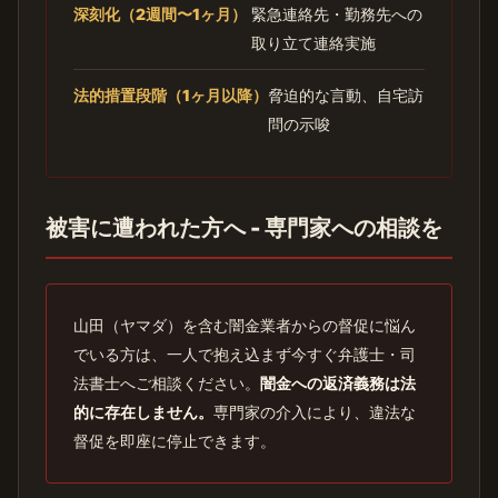
深刻化（2週間〜1ヶ月）
緊急連絡先・勤務先への
取り立て連絡実施
法的措置段階（1ヶ月以降）
脅迫的な言動、自宅訪
問の示唆
被害に遭われた方へ - 専門家への相談を
山田（ヤマダ）を含む闇金業者からの督促に悩ん
でいる方は、一人で抱え込まず今すぐ弁護士・司
法書士へご相談ください。
闇金への返済義務は法
的に存在しません。
専門家の介入により、違法な
督促を即座に停止できます。