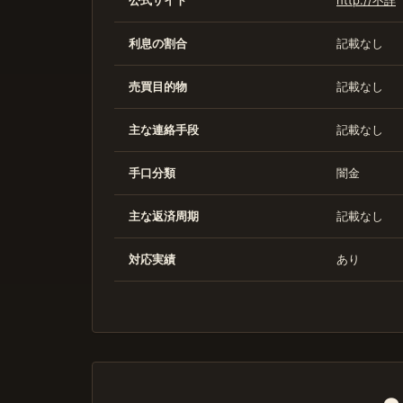
公式サイト
http://不詳
利息の割合
記載なし
売買目的物
記載なし
主な連絡手段
記載なし
手口分類
闇金
主な返済周期
記載なし
対応実績
あり