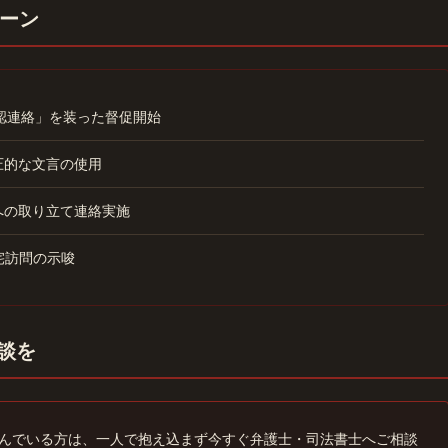
ーン
確認連絡」を装った督促開始
圧的な文言の使用
への取り立て連絡実施
宅訪問の示唆
相談を
んでいる方は、一人で抱え込まず今すぐ弁護士・司法書士へご相談