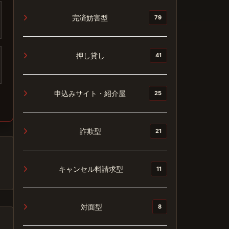
完済妨害型
79
押し貸し
41
申込みサイト・紹介屋
25
詐欺型
21
キャンセル料請求型
11
対面型
8