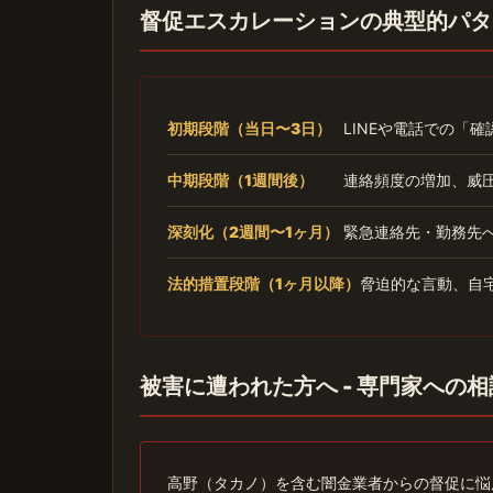
督促エスカレーションの典型的パタ
初期段階（当日〜3日）
LINEや電話での「
中期段階（1週間後）
連絡頻度の増加、威
深刻化（2週間〜1ヶ月）
緊急連絡先・勤務先
法的措置段階（1ヶ月以降）
脅迫的な言動、自
被害に遭われた方へ - 専門家への
高野（タカノ）を含む闇金業者からの督促に悩