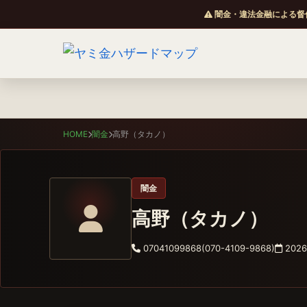
闇金・違法金融による督
HOME
闇金
高野（タカノ）
闇金
高野（タカノ）
07041099868(070-4109-9868)
2026