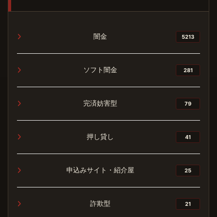
闇金
5213
ソフト闇金
281
完済妨害型
79
押し貸し
41
申込みサイト・紹介屋
25
詐欺型
21