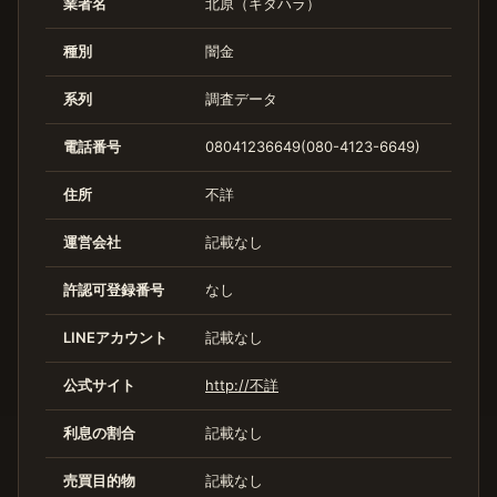
業者名
北原（キタハラ）
種別
闇金
系列
調査データ
電話番号
08041236649(080-4123-6649)
住所
不詳
運営会社
記載なし
許認可登録番号
なし
LINEアカウント
記載なし
公式サイト
http://不詳
利息の割合
記載なし
売買目的物
記載なし