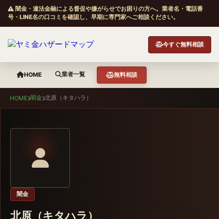
闇金・違法金融による督促や嫌がらせでお困りの方へ。業者名・電話番
号・LINE名の口コミを確認し、早期に専門家へご相談ください。
今すぐ無料相談
業者一覧
HOME
無料相談
闇金
北原（キタハラ）
HOME
闇金
北原（キタハラ）