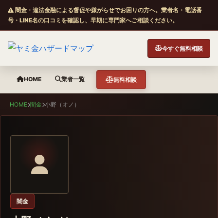
闇金・違法金融による督促や嫌がらせでお困りの方へ。業者名・電話番
号・LINE名の口コミを確認し、早期に専門家へご相談ください。
今すぐ無料相談
HOME
業者一覧
無料相談
HOME
闇金
小野（オノ）
闇金