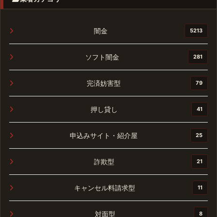
闇金
5213
ソフト闇金
281
完済妨害型
79
押し貸し
41
申込みサイト・紹介屋
25
詐欺型
21
キャンセル料請求型
11
対面型
8