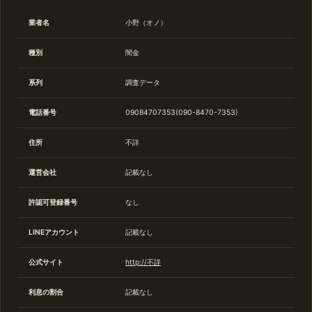
業者名
小野（オノ）
種別
闇金
系列
調査データ
電話番号
09084707353(090-8470-7353)
住所
不詳
運営会社
記載なし
許認可登録番号
なし
LINEアカウント
記載なし
公式サイト
http://不詳
利息の割合
記載なし