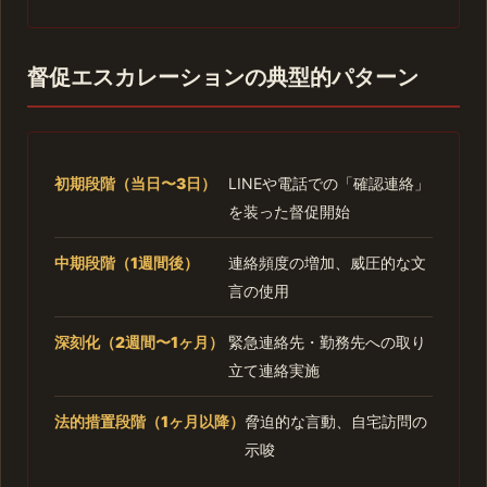
督促エスカレーションの典型的パターン
初期段階（当日〜3日）
LINEや電話での「確認連絡」
を装った督促開始
中期段階（1週間後）
連絡頻度の増加、威圧的な文
言の使用
深刻化（2週間〜1ヶ月）
緊急連絡先・勤務先への取り
立て連絡実施
法的措置段階（1ヶ月以降）
脅迫的な言動、自宅訪問の
示唆