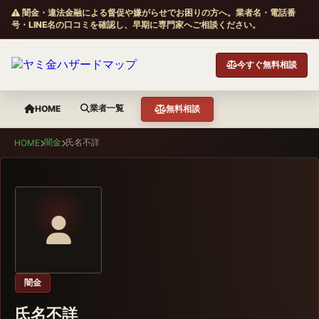
闇金・違法金融による督促や嫌がらせでお困りの方へ。業者名・電話番
号・LINE名の口コミを確認し、早期に専門家へご相談ください。
今すぐ無料相談
業者一覧
HOME
無料相談
闇金
氏名不詳
HOME
闇金
氏名不詳