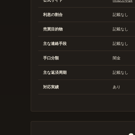
公式サイト
http://不詳
利息の割合
記載なし
売買目的物
記載なし
主な連絡手段
記載なし
手口分類
闇金
主な返済周期
記載なし
対応実績
あり