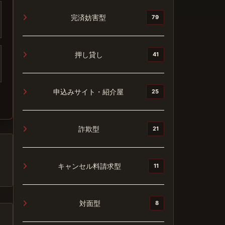
完済妨害型
79
押し貸し
41
申込みサイト・紹介屋
25
詐欺型
21
キャンセル料請求型
11
対面型
8