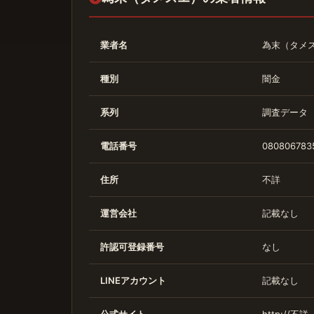
業者名
為末（タメ
種別
闇金
系列
調査データ
電話番号
080806783
住所
不詳
運営会社
記載なし
許認可登録番号
なし
LINEアカウント
記載なし