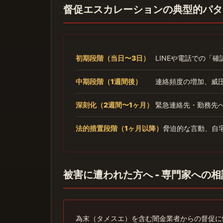
督促エスカレーションの典型的パタ
初期段階（当日〜3日）
LINEや電話での「
中期段階（1週間後）
連絡頻度の増加、威
深刻化（2週間〜1ヶ月）
緊急連絡先・勤務先
法的措置段階（1ヶ月以降）
脅迫的な言動、自
被害に遭われた方へ - 専門家への
為末（タメスエ）を含む闇金業者からの督促に