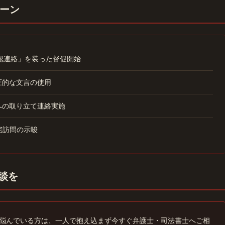
ーン
確認連絡」を装った督促開始
圧的な文言の使用
への取り立て連絡実施
宅訪問の示唆
相談を
悩んでいる方は、一人で抱え込まず今すぐ弁護士・司法書士へご相