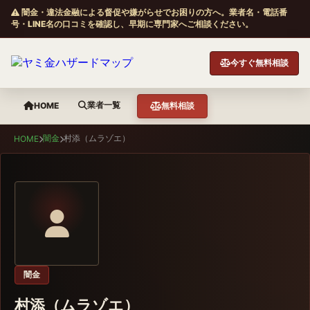
闇金・違法金融による督促や嫌がらせでお困りの方へ。業者名・電話番
号・LINE名の口コミを確認し、早期に専門家へご相談ください。
今すぐ無料相談
業者一覧
HOME
無料相談
闇金
村添（ムラゾエ）
HOME
闇金
村添（ムラゾエ）