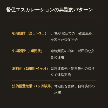
督促エスカレーションの典型的パターン
初期段階（当日〜3日）
LINEや電話での「確認連絡」
を装った督促開始
中期段階（1週間後）
連絡頻度の増加、威圧的な文
言の使用
深刻化（2週間〜1ヶ月）
緊急連絡先・勤務先への取り
立て連絡実施
法的措置段階（1ヶ月以降）
脅迫的な言動、自宅訪問の
示唆