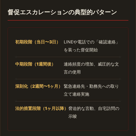
督促エスカレーションの典型的パターン
初期段階（当日〜3日）
LINEや電話での「確認連絡」
を装った督促開始
中期段階（1週間後）
連絡頻度の増加、威圧的な文
言の使用
深刻化（2週間〜1ヶ月）
緊急連絡先・勤務先への取り
立て連絡実施
法的措置段階（1ヶ月以降）
脅迫的な言動、自宅訪問の
示唆