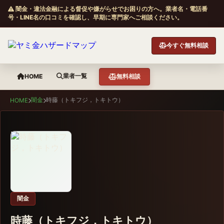
闇金・違法金融による督促や嫌がらせでお困りの方へ。業者名・電話番
号・LINE名の口コミを確認し、早期に専門家へご相談ください。
今すぐ無料相談
業者一覧
HOME
無料相談
闇金
時藤（トキフジ，トキトウ）
HOME
闇金
時藤（トキフジ，トキトウ）