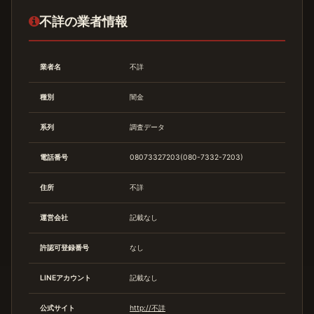
不詳の業者情報
業者名
不詳
種別
闇金
系列
調査データ
電話番号
08073327203(080-7332-7203)
住所
不詳
運営会社
記載なし
許認可登録番号
なし
LINEアカウント
記載なし
公式サイト
http://不詳