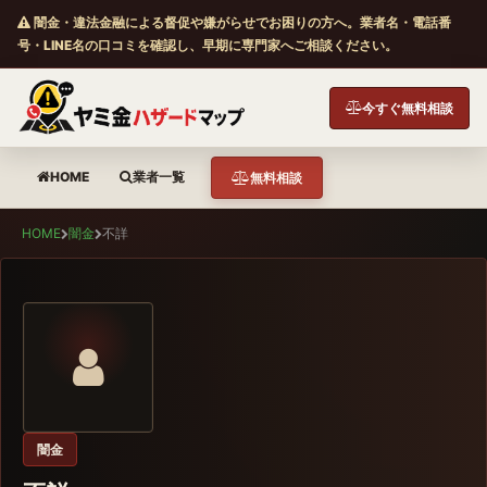
闇金・違法金融による督促や嫌がらせでお困りの方へ。業者名・電話番
号・LINE名の口コミを確認し、早期に専門家へご相談ください。
今すぐ無料相談
HOME
業者一覧
無料相談
HOME
闇金
不詳
闇金