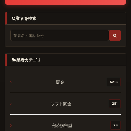
業者を検索
業者カテゴリ
闇金
5213
ソフト闇金
281
完済妨害型
79