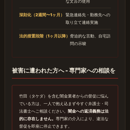
な文言の使用
深刻化（2週間〜1ヶ月）
緊急連絡先・勤務先への
取り立て連絡実施
法的措置段階（1ヶ月以降）
脅迫的な言動、自宅訪
問の示唆
被害に遭われた方へ - 専門家への相談を
竹田（タケダ）を含む闇金業者からの督促に悩ん
でいる方は、一人で抱え込まず今すぐ弁護士・司
法書士へご相談ください。
闇金への返済義務は法
的に存在しません。
専門家の介入により、違法な
督促を即座に停止できます。