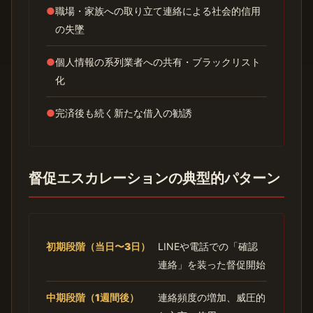
●
職場・家族への取り立て連絡による社会的信用
の失墜
●
個人情報の系列業者への共有・ブラックリスト
化
●
完済後も続く新たな借入の勧誘
督促エスカレーションの典型的パターン
初期段階（当日〜3日）
LINEや電話での「確認
連絡」を装った督促開始
中期段階（1週間後）
連絡頻度の増加、威圧的