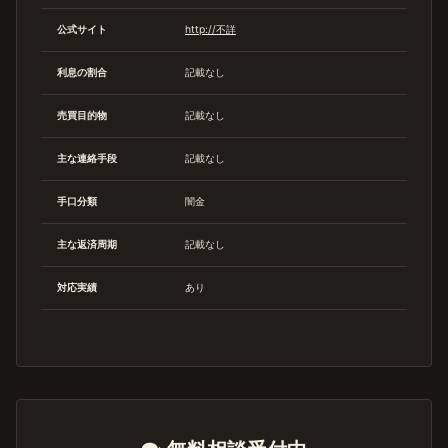
公式サイト
http://不詳
利息の割合
記載なし
売買目的物
記載なし
主な連絡手段
記載なし
手口分類
闇金
主な返済周期
記載なし
対応実績
あり