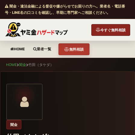
闇金・違法金融による督促や嫌がらせでお困りの方へ。業者名・電話番
号・LINE名の口コミを確認し、早期に専門家へご相談ください。
今すぐ無料相談
HOME
業者一覧
無料相談
HOME
闇金
竹田（タケダ）
闇金