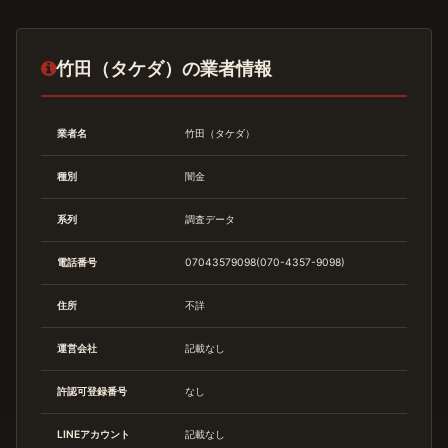
竹田（タケダ）の業者情報
業者名
竹田（タケダ）
種別
闇金
系列
調査データ
電話番号
07043579098(070-4357-9098)
住所
不詳
運営会社
記載なし
許認可登録番号
なし
LINEアカウント
記載なし