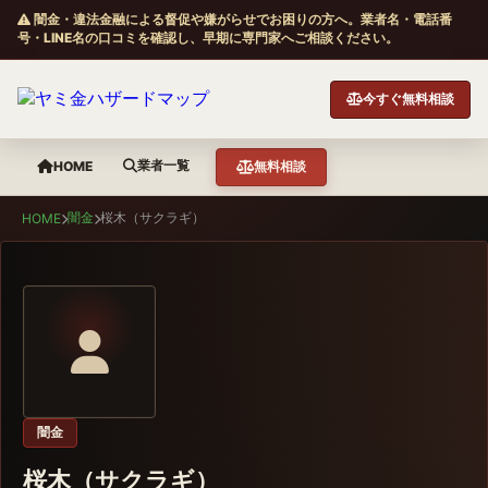
闇金・違法金融による督促や嫌がらせでお困りの方へ。業者名・電話番
号・LINE名の口コミを確認し、早期に専門家へご相談ください。
今すぐ無料相談
業者一覧
HOME
無料相談
闇金
桜木（サクラギ）
HOME
闇金
桜木（サクラギ）