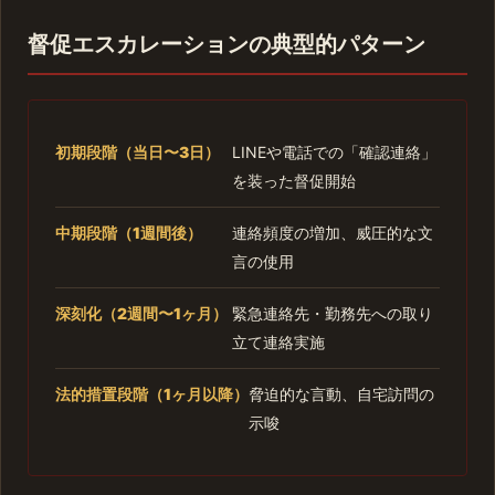
督促エスカレーションの典型的パターン
初期段階（当日〜3日）
LINEや電話での「確認連絡」
を装った督促開始
中期段階（1週間後）
連絡頻度の増加、威圧的な文
言の使用
深刻化（2週間〜1ヶ月）
緊急連絡先・勤務先への取り
立て連絡実施
法的措置段階（1ヶ月以降）
脅迫的な言動、自宅訪問の
示唆