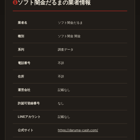
ソフト闇金だるまの業者情報
業者名
ソフト闇金だるま
種別
ソフト闇金
闇金
系列
調査データ
電話番号
不詳
住所
不詳
運営会社
記載なし
許認可登録番号
なし
LINEアカウント
記載なし
公式サイト
https://daruma-cash.com/