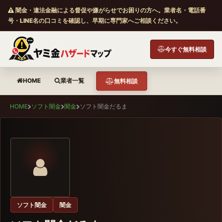
闇金・違法金融による督促や嫌がらせでお困りの方へ。業者名・電話番
号・LINE名の口コミを確認し、早期に専門家へご相談ください。
今すぐ無料相談
HOME
業者一覧
無料相談
HOME
ソフト闇金
闇金
ソフト闇金だるま
ソフト闇金
闇金