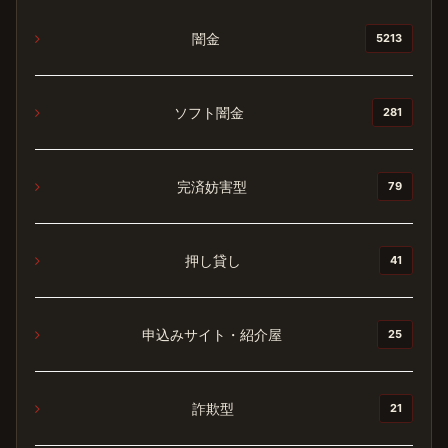
闇金
5213
ソフト闇金
281
完済妨害型
79
押し貸し
41
申込みサイト・紹介屋
25
詐欺型
21