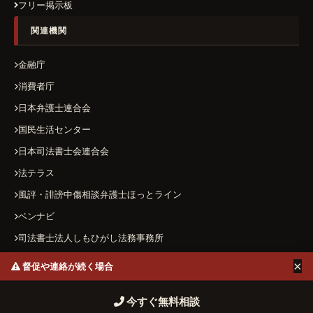
フリー掲示板
関連機関
金融庁
消費者庁
日本弁護士連合会
国民生活センター
日本司法書士会連合会
法テラス
風評・誹謗中傷相談弁護士ほっとライン
ベンナビ
司法書士法人しもひがし法務事務所
×
督促や連絡が続く場合
運営者情報
プライバシーポリシー
お問い合わせ
今すぐ無料相談
© 2026 ヤミ金ハザードマップ All Rights Reserved.