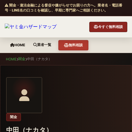
闇金・違法金融による督促や嫌がらせでお困りの方へ。業者名・電話番
号・LINE名の口コミを確認し、早期に専門家へご相談ください。
今すぐ無料相談
業者一覧
HOME
無料相談
闇金
中田（ナカタ）
HOME
闇金
中田（ナカタ）