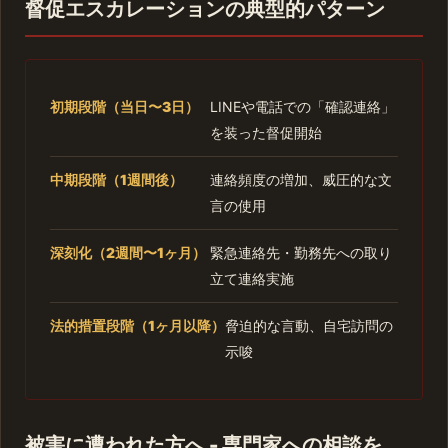
督促エスカレーションの典型的パターン
初期段階（当日〜3日）
LINEや電話での「確認連絡」
を装った督促開始
中期段階（1週間後）
連絡頻度の増加、威圧的な文
言の使用
深刻化（2週間〜1ヶ月）
緊急連絡先・勤務先への取り
立て連絡実施
法的措置段階（1ヶ月以降）
脅迫的な言動、自宅訪問の
示唆
被害に遭われた方へ - 専門家への相談を