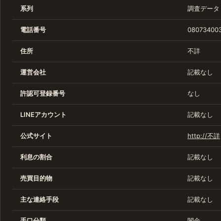
系列
調査データ
電話番号
080734003
住所
不詳
運営会社
記載なし
許認可登録番号
なし
LINEアカウント
記載なし
公式サイト
http://不詳
利息の割合
記載なし
売買目的物
記載なし
主な連絡手段
記載なし
手口分類
闇金