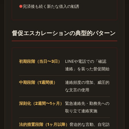
●
完済後も続く新たな借入の勧誘
督促エスカレーションの典型的パターン
初期段階（当日〜3日）
LINEや電話での「確認
連絡」を装った督促開始
中期段階（1週間後）
連絡頻度の増加、威圧的
な文言の使用
深刻化（2週間〜1ヶ月）
緊急連絡先・勤務先への
取り立て連絡実施
法的措置段階（1ヶ月以降）
脅迫的な言動、自宅訪