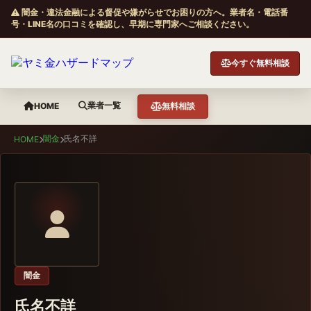
闇金・違法金融による督促や嫌がらせでお困りの方へ。業者名・電話番
号・LINE名の口コミを確認し、早期に専門家へご相談ください。
今すぐ無料相談
業者一覧
HOME
無料相談
闇金
氏名不詳
HOME
闇金
氏名不詳