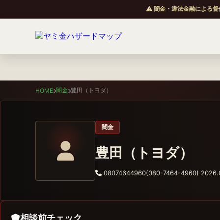
闇金・違法金融による督
闇金
豊田（トヨダ）
HOME
闇金
豊田（トヨダ）
08074644960(080-7464-4960)
2026.
相談前チェック