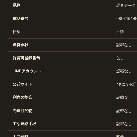
系列
調査データ
電話番号
080746449
住所
不詳
運営会社
記載なし
許認可登録番号
なし
LINEアカウント
記載なし
公式サイト
http://不詳
利息の割合
記載なし
売買目的物
記載なし
主な連絡手段
記載なし
手口分類
闇金