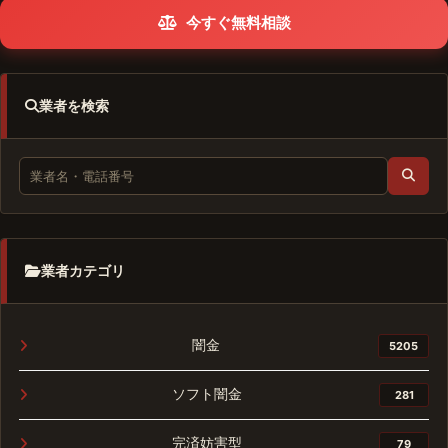
今すぐ無料相談
業者を検索
業者カテゴリ
闇金
5205
ソフト闇金
281
完済妨害型
79