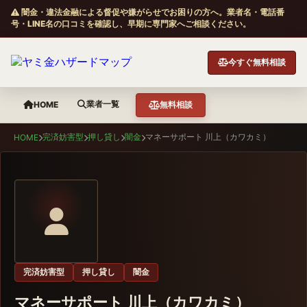
闇金・違法金融による督促や嫌がらせでお困りの方へ。業者名・電話番
号・LINE名の口コミを確認し、早期に専門家へご相談ください。
今すぐ無料相談
業者一覧
HOME
無料相談
完済妨害型
押し貸し
闇金
マネーサポート 川上（カワカミ）
HOME
完済妨害型
押し貸し
闇金
マネーサポート 川上（カワカミ）