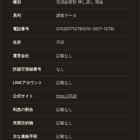
種別
完済妨害型
押し貸し
闇金
系列
調査データ
電話番号
07026771278(070-2677-1278)
住所
不詳
運営会社
記載なし
許認可登録番号
なし
LINEアカウント
記載なし
公式サイト
http://不詳
利息の割合
記載なし
売買目的物
記載なし
主な連絡手段
記載なし