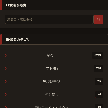
業者を検索
業者カテゴリ
闇金
5213
ソフト闇金
281
完済妨害型
79
押し貸し
41
申込みサイト・紹介屋
25