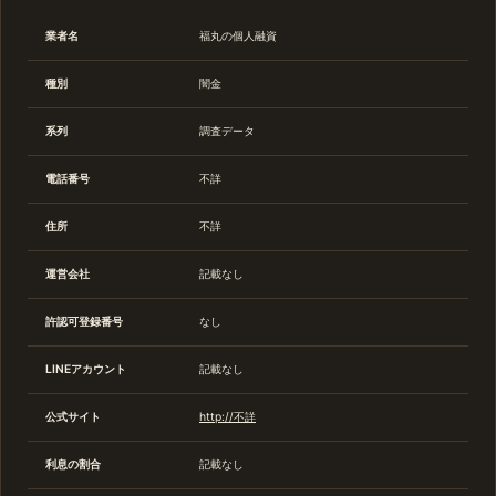
業者名
福丸の個人融資
種別
闇金
系列
調査データ
電話番号
不詳
住所
不詳
運営会社
記載なし
許認可登録番号
なし
LINEアカウント
記載なし
公式サイト
http://不詳
利息の割合
記載なし