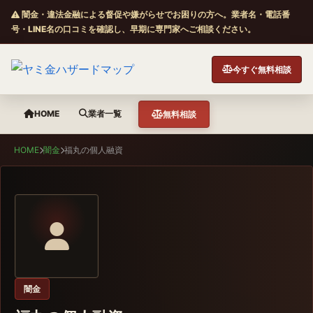
闇金・違法金融による督促や嫌がらせでお困りの方へ。業者名・電話番
号・LINE名の口コミを確認し、早期に専門家へご相談ください。
今すぐ無料相談
HOME
業者一覧
無料相談
HOME
闇金
福丸の個人融資
闇金