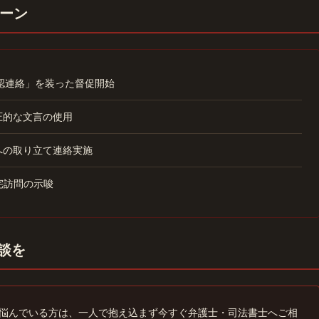
ーン
確認連絡」を装った督促開始
圧的な文言の使用
への取り立て連絡実施
宅訪問の示唆
相談を
悩んでいる方は、一人で抱え込まず今すぐ弁護士・司法書士へご相