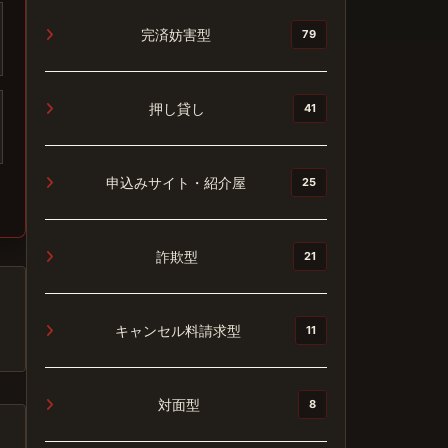
完済妨害型
79
押し貸し
41
申込みサイト・紹介屋
25
詐欺型
21
キャンセル料請求型
11
対面型
8