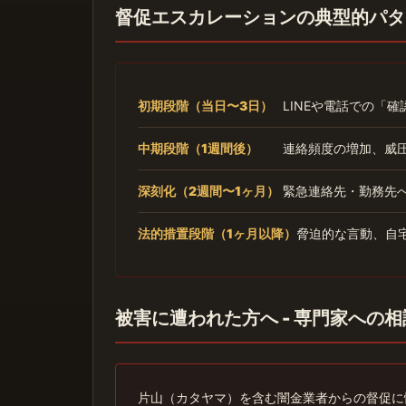
督促エスカレーションの典型的パタ
初期段階（当日〜3日）
LINEや電話での「
中期段階（1週間後）
連絡頻度の増加、威
深刻化（2週間〜1ヶ月）
緊急連絡先・勤務先
法的措置段階（1ヶ月以降）
脅迫的な言動、自
被害に遭われた方へ - 専門家への
片山（カタヤマ）を含む闇金業者からの督促に