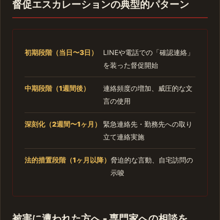
督促エスカレーションの典型的パターン
初期段階（当日〜3日）
LINEや電話での「確認連絡」
を装った督促開始
中期段階（1週間後）
連絡頻度の増加、威圧的な文
言の使用
深刻化（2週間〜1ヶ月）
緊急連絡先・勤務先への取り
立て連絡実施
法的措置段階（1ヶ月以降）
脅迫的な言動、自宅訪問の
示唆
被害に遭われた方へ - 専門家への相談を