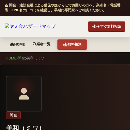
闇金・違法金融による督促や嫌がらせでお困りの方へ。業者名・電話番
号・LINE名の口コミを確認し、早期に専門家へご相談ください。
今すぐ無料相談
業者一覧
HOME
無料相談
闇金
美和（ミワ）
HOME
闇金
美和（ミワ）