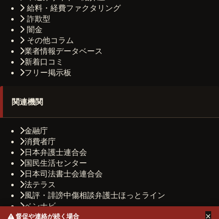
給料・経費ファクタリング
詐欺型
闇金
その他コラム
業者情報データベース
新着口コミ
フリー掲示板
関連機関
金融庁
消費者庁
日本弁護士連合会
国民生活センター
日本司法書士会連合会
法テラス
風評・誹謗中傷相談弁護士ほっとライン
ベンナビ
×
司法書士法人しもひがし法務事務所
督促や連絡が続く場合