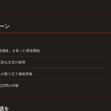
ーン
確認連絡」を装った督促開始
圧的な文言の使用
への取り立て連絡実施
宅訪問の示唆
相談を