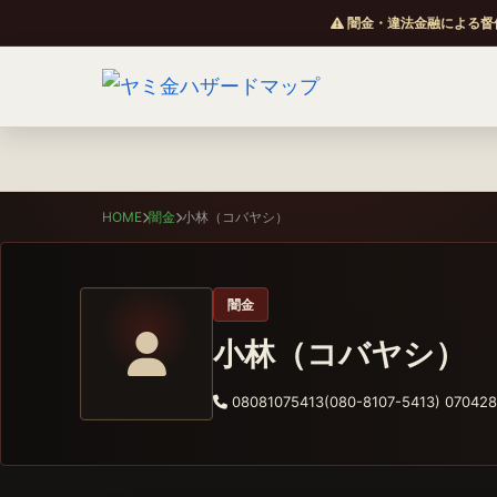
闇金・違法金融による督
HOME
闇金
小林（コバヤシ）
闇金
小林（コバヤシ）
08081075413(080-8107-5413) 070428