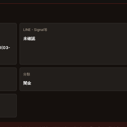
LINE・Signal等
未確認
1(03-
分類
闇金