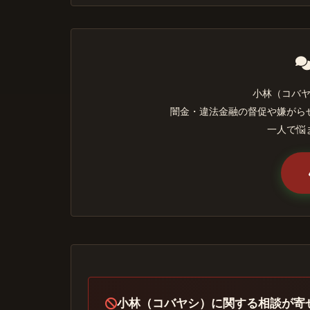
小林（コバ
闇金・違法金融の督促や嫌がら
一人で悩
小林（コバヤシ）に関する相談が寄