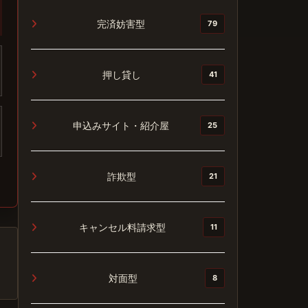
完済妨害型
79
押し貸し
41
申込みサイト・紹介屋
25
詐欺型
21
キャンセル料請求型
11
対面型
8