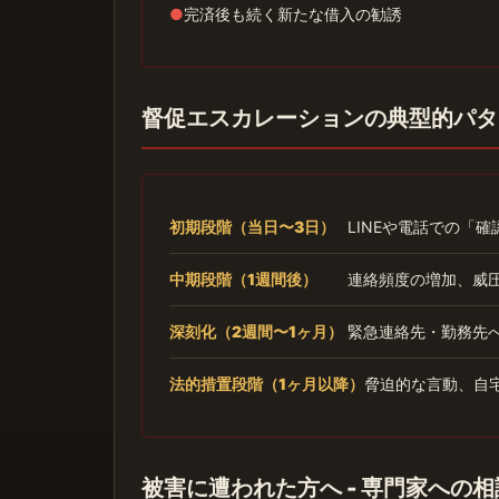
●
完済後も続く新たな借入の勧誘
督促エスカレーションの典型的パタ
初期段階（当日〜3日）
LINEや電話での「
中期段階（1週間後）
連絡頻度の増加、威
深刻化（2週間〜1ヶ月）
緊急連絡先・勤務先
法的措置段階（1ヶ月以降）
脅迫的な言動、自
被害に遭われた方へ - 専門家への