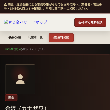
闇金・違法金融による督促や嫌がらせでお困りの方へ。業者名・電話番
号・LINE名の口コミを確認し、早期に専門家へご相談ください。
今すぐ無料相談
業者一覧
HOME
無料相談
闇金
金沢（カナザワ）
HOME
闇金
金沢（カナザワ）