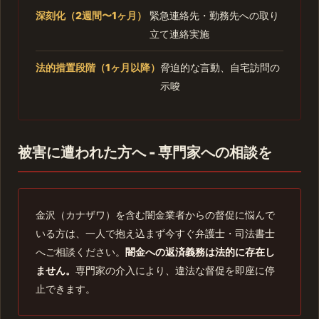
深刻化（2週間〜1ヶ月）
緊急連絡先・勤務先への取り
立て連絡実施
法的措置段階（1ヶ月以降）
脅迫的な言動、自宅訪問の
示唆
被害に遭われた方へ - 専門家への相談を
金沢（カナザワ）を含む闇金業者からの督促に悩んで
いる方は、一人で抱え込まず今すぐ弁護士・司法書士
へご相談ください。
闇金への返済義務は法的に存在し
ません。
専門家の介入により、違法な督促を即座に停
止できます。